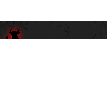
Adresse:
Dortustraße 1
14467 Potsdam
Tel.
0331 201 17 80
Öffnungszeiten:
Dienstag - Donnerstag:
16 bis 22 Uhr