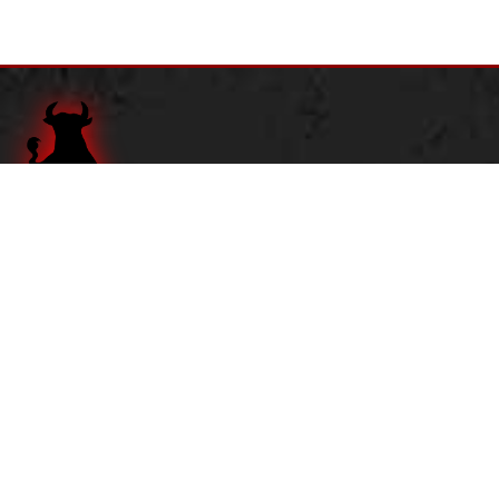
Adresse:
Dortustraße 1
14467 Potsdam
Tel.
0331 201 17 80
Öffnungszeiten:
Dienstag - Donnerstag:
16 bis 22 Uhr
Freitag:
16 bis 23 Uhr