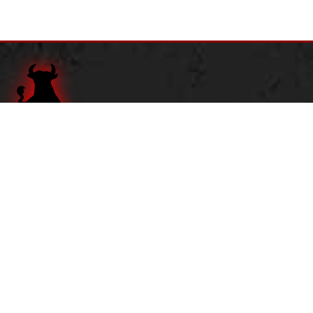
Adresse:
Dortustraße 1
14467 Potsdam
Tel.
0331 201 17 80
Öffnungszeiten:
Dienstag - Donnerstag:
16 bis 22 Uhr
Freitag:
16 bis 23 Uhr