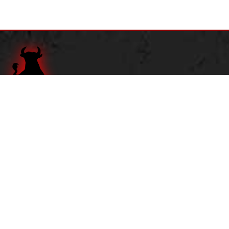
Adresse:
Dortustraße 1
14467 Potsdam
Tel.
0331 201 17 80
Öffnungszeiten:
Dienstag - Donnerstag:
16 bis 22 Uhr
Freitag:
16 bis 23 Uhr